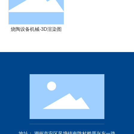
烧陶设备机械-3D渲染图
地址： 潮州市安区风塘镇南陇村赖厝兴东一路